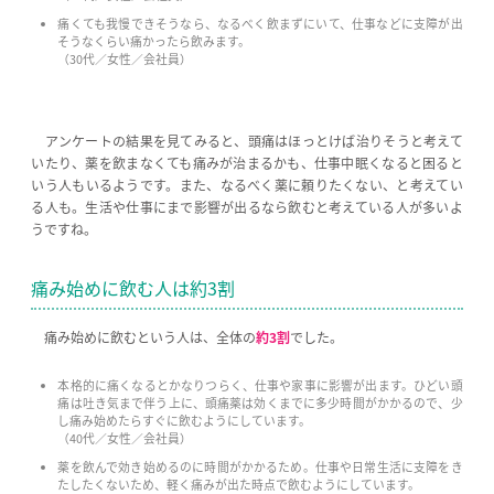
痛くても我慢できそうなら、なるべく飲まずにいて、仕事などに支障が出
そうなくらい痛かったら飲みます。
（30代／女性／会社員）
アンケートの結果を見てみると、頭痛はほっとけば治りそうと考えて
いたり、薬を飲まなくても痛みが治まるかも、仕事中眠くなると困ると
いう人もいるようです。また、なるべく薬に頼りたくない、と考えてい
る人も。生活や仕事にまで影響が出るなら飲むと考えている人が多いよ
うですね。
痛み始めに飲む人は約3割
痛み始めに飲むという人は、全体の
約3割
でした。
本格的に痛くなるとかなりつらく、仕事や家事に影響が出ます。ひどい頭
痛は吐き気まで伴う上に、頭痛薬は効くまでに多少時間がかかるので、少
し痛み始めたらすぐに飲むようにしています。
（40代／女性／会社員）
薬を飲んで効き始めるのに時間がかかるため。仕事や日常生活に支障をき
たしたくないため、軽く痛みが出た時点で飲むようにしています。