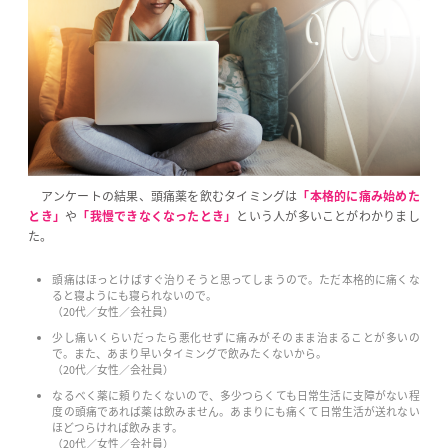
アンケートの結果、頭痛薬を飲むタイミングは
「本格的に痛み始めた
とき」
や
「我慢できなくなったとき」
という人が多いことがわかりまし
た。
頭痛はほっとけばすぐ治りそうと思ってしまうので。ただ本格的に痛くな
ると寝ようにも寝られないので。
（20代／女性／会社員）
少し痛いくらいだったら悪化せずに痛みがそのまま治まることが多いの
で。また、あまり早いタイミングで飲みたくないから。
（20代／女性／会社員）
なるべく薬に頼りたくないので、多少つらくても日常生活に支障がない程
度の頭痛であれば薬は飲みません。あまりにも痛くて日常生活が送れない
ほどつらければ飲みます。
（20代／女性／会社員）