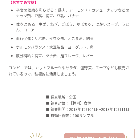
【おすすめ食材】
子宮の収縮を和らげる：鶏肉、アーモンド・カシューナッツなどの
ナッツ類、豆腐、納豆、豆乳、バナナ
体を温める：生姜、ねぎ、ごぼう、かぼちゃ、温かいスープ、うど
ん、ココア
血行促進：サバ缶、イワシ缶、えごま油、納豆
ホルモンバランス：大豆製品、ヨーグルト、卵
鉄分補給：納豆、ツナ缶、鮭フレーク、レバー
コンビニでは、カットフルーツやサラダ、温野菜、スープなども販売さ
れているので、積極的に活用しましょう。
■ 調査地域：全国
■ 調査対象：【性別】女性
■ 調査期間：2018年12月04日〜2018年12月11日
■ 有効回答数：100サンプル