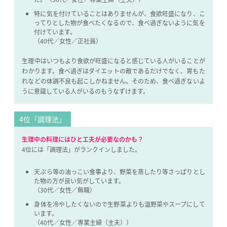
特に気を付けていることはありませんが、食欲旺盛になり、こ
ってりとした物が食べたくなるので、
食べ過ぎないように気を
付けています。
（40代／女性／正社員）
生理中はいつもより食欲が旺盛になると感じている人がいることが
わかります。食べ過ぎはダイエットの敵であるだけでなく、胃もた
れなどの体調不良も起こしかねません。そのため、食べ過ぎないよ
うに意識している人がいるのもうなずけます。
4位「調理法」
生理中の料理にはひと工夫が必要なのかも？
4位には「調理法」がランクインしました。
天ぷら等の油っこい食事より、野菜を蒸したり等さっぱりとし
た物の方が良い気がしています。
（30代／女性／無職）
身体を冷やしたくないので生野菜よりも温野菜やスープにして
います。
（40代／女性／専業主婦（主夫））