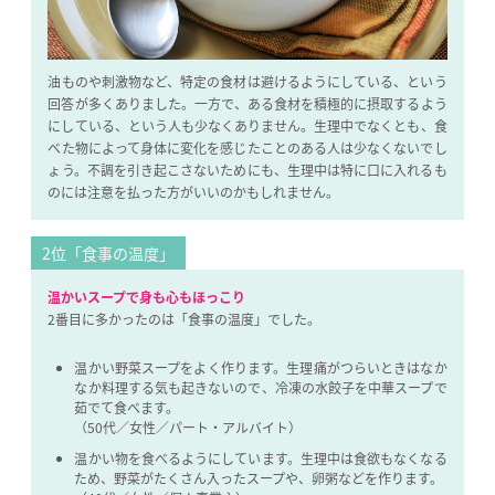
油ものや刺激物など、特定の食材は避けるようにしている、という
回答が多くありました。一方で、ある食材を積極的に摂取するよう
にしている、という人も少なくありません。生理中でなくとも、食
べた物によって身体に変化を感じたことのある人は少なくないでし
ょう。不調を引き起こさないためにも、生理中は特に口に入れるも
のには注意を払った方がいいのかもしれません。
2位「食事の温度」
温かいスープで身も心もほっこり
2番目に多かったのは「食事の温度」でした。
温かい野菜スープをよく作ります。生理痛がつらいときはなか
なか料理する気も起きないので、
冷凍の水餃子を中華スープで
茹でて食べます。
（50代／女性／パート・アルバイト）
温かい物を食べるようにしています。生理中は食欲もなくなる
ため、野菜がたくさん入ったスープや、卵粥などを作ります。