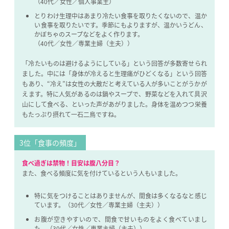
（40代／女性／個人事業主）
とりわけ生理中はあまり冷たい食事を取りたくないので、温か
い食事を取りたいです。
季節にもよりますが、温かいうどん、
かぼちゃのスープなどをよく作ります。
（40代／女性／専業主婦（主夫））
「冷たいものは避けるようにしている」という回答が多数寄せられ
ました。中には「身体が冷えると生理痛がひどくなる」という回答
もあり、“冷え”は女性の大敵だと考えている人が多いことがうかが
えます。特に人気があるのは鍋やスープで、野菜などを入れて具沢
山にして食べる、といった声があがりました。身体を温めつつ栄養
もたっぷり摂れて一石二鳥ですね。
3位「食事の頻度」
食べ過ぎは禁物！目安は腹八分目？
また、食べる頻度に気を付けているという人もいました。
特に気をつけることはありませんが、間食は多くなるなと感じ
ています。（30代／女性／専業主婦（主夫））
お腹が空きやすいので、間食で甘いものをよく食べていまし
た。（30代／女性／専業主婦（主夫））