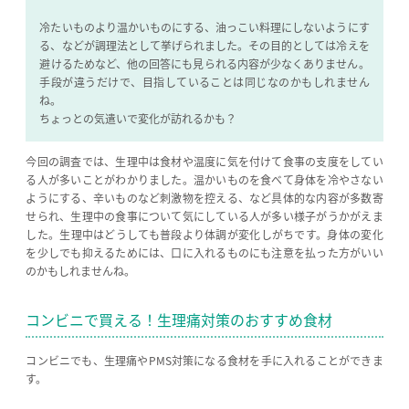
冷たいものより温かいものにする、油っこい料理にしないようにす
る、などが調理法として挙げられました。その目的としては冷えを
避けるためなど、他の回答にも見られる内容が少なくありません。
手段が違うだけで、目指していることは同じなのかもしれません
ね。
ちょっとの気遣いで変化が訪れるかも？
今回の調査では、生理中は食材や温度に気を付けて食事の支度をしてい
る人が多いことがわかりました。温かいものを食べて身体を冷やさない
ようにする、辛いものなど刺激物を控える、など具体的な内容が多数寄
せられ、生理中の食事について気にしている人が多い様子がうかがえま
した。生理中はどうしても普段より体調が変化しがちです。身体の変化
を少しでも抑えるためには、口に入れるものにも注意を払った方がいい
のかもしれませんね。
コンビニで買える！生理痛対策のおすすめ食材
コンビニでも、生理痛やPMS対策になる食材を手に入れることができま
す。