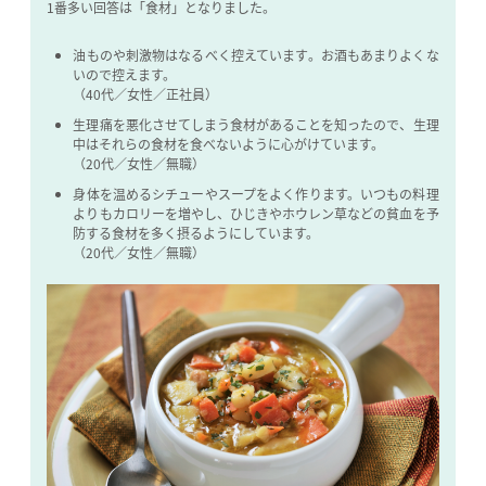
1番多い回答は「食材」となりました。
油ものや刺激物はなるべく控えています。お酒もあまりよくな
いので控えます。
（40代／女性／正社員）
生理痛を悪化させてしまう食材があることを知ったので、生理
中はそれらの食材を食べないように心がけています。
（20代／女性／無職）
身体を温めるシチューやスープをよく作ります。いつもの料理
よりもカロリーを増やし、
ひじきやホウレン草などの貧血を予
防する食材を多く摂るようにしています。
（20代／女性／無職）