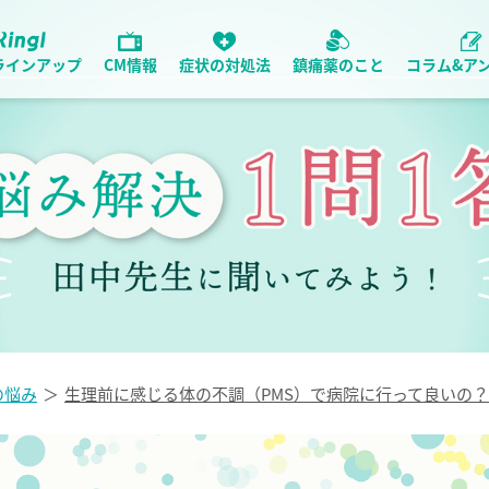
ラインアップ
CM情報
症状の対処法
鎮痛薬のこと
コラム&ア
の悩み
生理前に感じる体の不調（PMS）で病院に行って良いの？