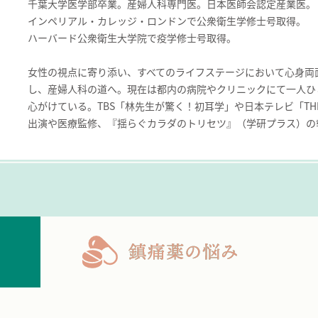
千葉大学医学部卒業。産婦人科専門医。日本医師会認定産業医。
インペリアル・カレッジ・ロンドンで公衆衛生学修士号取得。
ハーバード公衆衛生大学院で疫学修士号取得。
女性の視点に寄り添い、すべてのライフステージにおいて心身両
し、産婦人科の道へ。現在は都内の病院やクリニックにて一人ひ
心がけている。TBS「林先生が驚く！初耳学」や日本テレビ「T
出演や医療監修、『揺らぐカラダのトリセツ』（学研プラス）の
鎮痛薬の悩み
頭痛・発