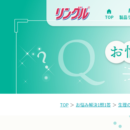
TOP
製品
TOP
お悩み解決1問1答
生理