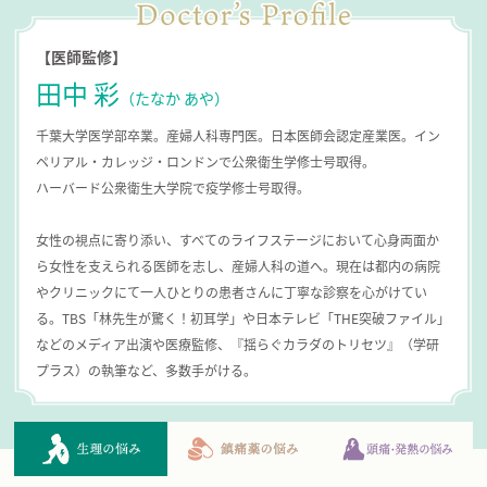
【医師監修】
田中 彩
（たなか あや）
千葉大学医学部卒業。産婦人科専門医。日本医師会認定産業医。
イン
ペリアル・カレッジ・ロンドンで公衆衛生学修士号取得。
ハーバード公衆衛生大学院で疫学修士号取得。
女性の視点に寄り添い、すべてのライフステージにおいて心身両面か
ら女性を支えられる医師を志し、産婦人科の道へ。現在は都内の病院
やクリニックにて一人ひとりの患者さんに丁寧な診察を心がけてい
る。TBS「林先生が驚く！初耳学」や日本テレビ「THE突破ファイル」
などのメディア出演や医療監修、『揺らぐカラダのトリセツ』（学研
プラス）の執筆など、多数手がける。
生理の悩み
鎮痛薬の悩み
頭痛・発熱の悩み