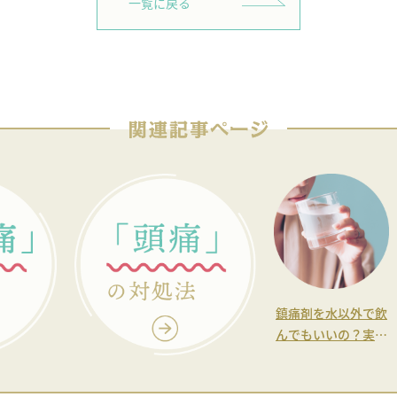
一覧に戻る
鎮痛剤を水以外で飲
んでもいいの？実は
飲み物の量も大切だ
った！