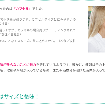
ったのは
「カプセル」
でした。
中で不快感が残ります。カプセルタイプは飲みやすいの
会社員）
躇しますが、カプセルの場合周りがコーティングされて
／女性／会社員）
かることなくスムーズに飲み込めるから。（20代／女性
味が残らないことに魅力
を感じているようです。確かに、錠剤は舌の
も、散剤や粉剤が入っているもの、また有効成分が溶けた液体が入っ
はサイズと後味！