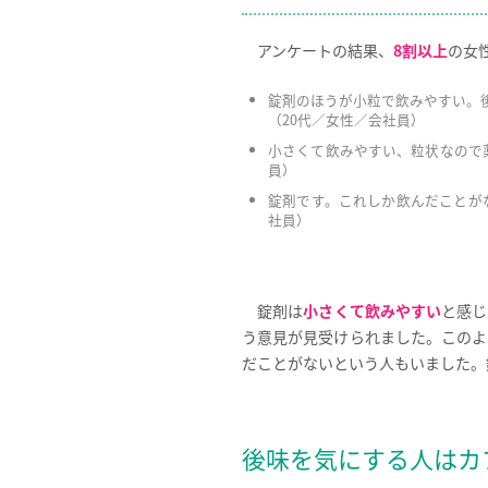
アンケートの結果、
8割以上
の女
錠剤のほうが小粒で飲みやすい。
（20代／女性／会社員）
小さくて飲みやすい、粒状なので
員）
錠剤です。これしか飲んだことが
社員）
錠剤は
小さくて飲みやすい
と感じ
う意見が見受けられました。このよ
だことがないという人もいました。
後味を気にする人はカ